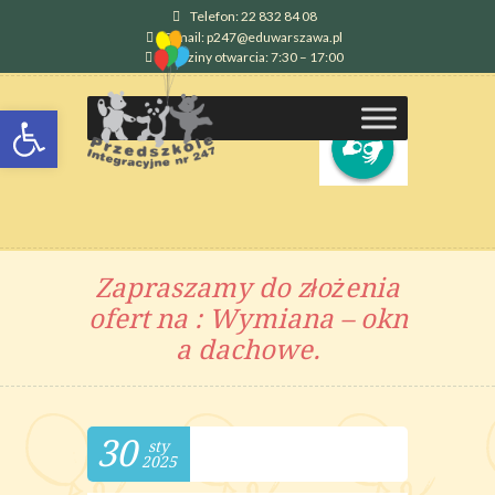
Telefon: 22 832 84 08
E-mail: p247@eduwarszawa.pl
Godziny otwarcia: 7:30 – 17:00
Otwórz pasek narzędzi
Zapraszamy do złożenia
ofert na : Wymiana – okn
a dachowe.
30
sty
2025