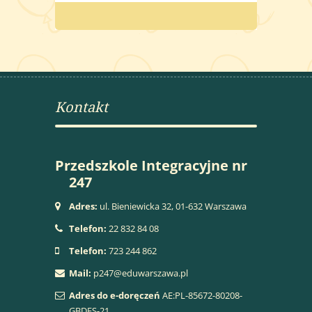
Kontakt
Przedszkole Integracyjne nr
247
Adres:
ul. Bieniewicka 32, 01-632 Warszawa
Telefon:
22 832 84 08
Telefon:
723 244 862
Mail:
p247@eduwarszawa.pl
Adres do e-doręczeń
AE:PL-85672-80208-
GBDFS-21