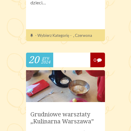
dzieci…
,
- Wybierz Kategorię -
Czerwona
20
gru
0
2024
Grudniowe warsztaty
„Kulinarna Warszawa”