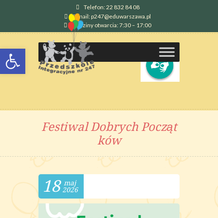
Telefon: 22 832 84 08
E-mail: p247@eduwarszawa.pl
Godziny otwarcia: 7:30 – 17:00
Otwórz pasek narzędzi
Festiwal Dobrych Począt
ków
18
maj
2026