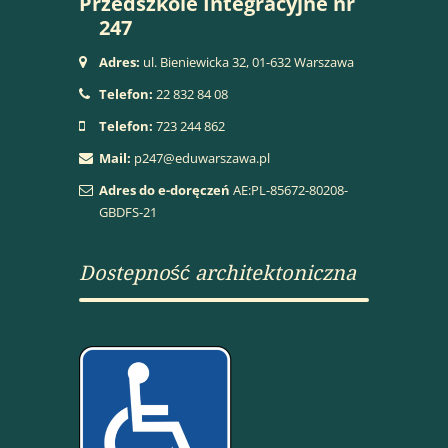
Przedszkole Integracyjne nr
247
Adres:
ul. Bieniewicka 32, 01-632 Warszawa
Telefon:
22 832 84 08
Telefon:
723 244 862
Mail:
p247@eduwarszawa.pl
Adres do e-doręczeń
AE:PL-85672-80208-
GBDFS-21
Dostepność architektoniczna