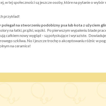
ej, w tej społeczności są jeszcze osoby, które na pytanie o wybó
ch przykład!
 polegał na stworzeniu podobizny psa lub kota z użyciem gli
olory na łatki, prążki, wąsiki. Po pierwszym wypaleniu blade pr
kują całkiem nowy wygląd – są połyskujące i wyraziste. Dowiadu
orowego szkliwa. No i jeszcze trochę o akceptowaniu różnic w p
kolnym na ceramice!