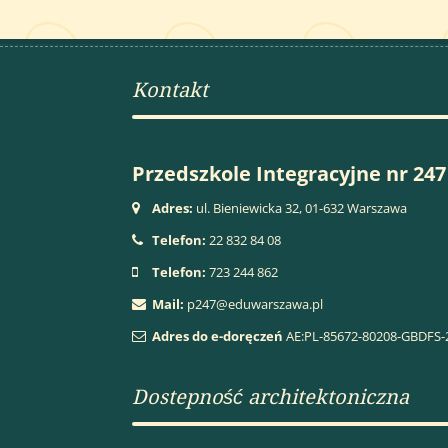
Kontakt
Przedszkole Integracyjne nr 247
Adres:
ul. Bieniewicka 32, 01-632 Warszawa
Telefon:
22 832 84 08
Telefon:
723 244 862
Mail:
p247@eduwarszawa.pl
Adres do e-doręczeń
AE:PL-85672-80208-GBDFS-
Dostepność architektoniczna