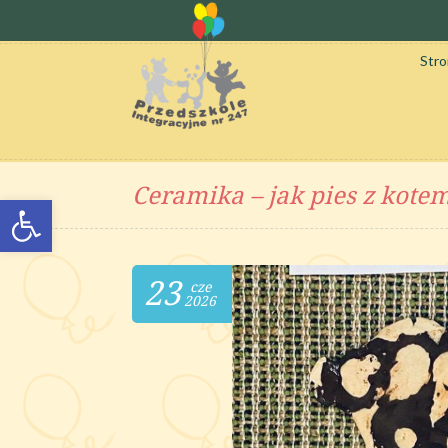
Str
Ceramika – jak pies z kote
Otwórz pasek narzędzi
23
cze
2026