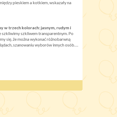
r między pieskiem a kotkiem, wskazały na
ny w trzech kolorach: jasnym, rudym i
ace szkliwimy szkliwem transparentnym. Po
jemy się, że można wykonać różnobarwną
oglądach, szanowaniu wyborów innych osób….