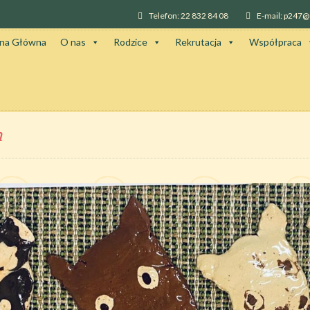
Telefon: 22 832 84 08
E-mail: p247
ona Główna
O nas
Rodzice
Rekrutacja
Współpraca
m