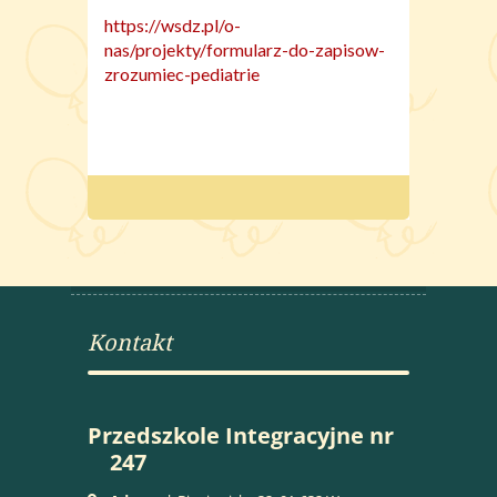
https://wsdz.pl/o-
nas/projekty/formularz-do-zapisow-
zrozumiec-pediatrie
Kontakt
Przedszkole Integracyjne nr
247