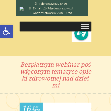
Telefon: 22 832 84 08
E-mail: p247@eduwarszawa.pl
Godziny otwarcia: 7:30 – 17:00
Otwórz pasek narzędzi
Bezpłatnym webinar poś
więconym tematyce opie
ki zdrowotnej nad dzieć
mi
16
paź
2025