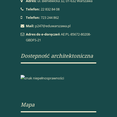
Adres:
ul. Bieniewicka 32, 01-632 Warszawa
Telefon:
22 832 84 08
Telefon:
723 244 862
Mail:
p247@eduwarszawa.pl
Adres do e-doręczeń
AE:PL-85672-80208-
GBDFS-21
Dostepność architektoniczna
Mapa