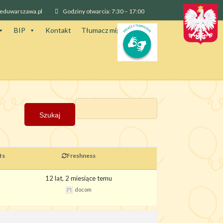
@eduwarszawa.pl
Godziny otwarcia: 7:30 – 17:00
BIP
Kontakt
Tłumacz migowy
ts
Freshness
12 lat, 2 miesiące temu
docom