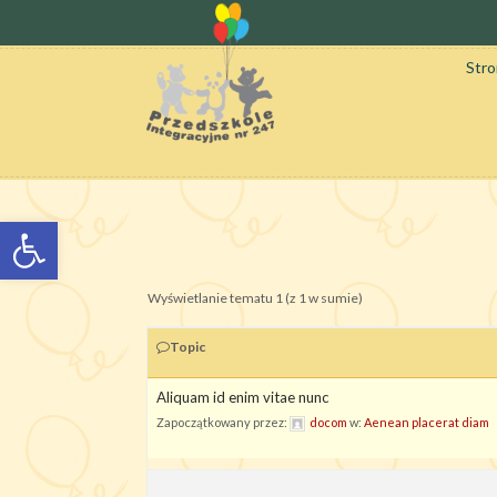
Str
Otwórz pasek narzędzi
Wyświetlanie tematu 1 (z 1 w sumie)
Topic
Aliquam id enim vitae nunc
Zapoczątkowany przez:
docom
w:
Aenean placerat diam