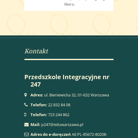
libero.
Kontakt
Przedszkole Integracyjne nr
247
Adres:
ul. Bieniewicka 32, 01-632 Warszawa
Telefon:
22 832 84 08
Telefon:
723 244 862
Mail:
p247@eduwarszawa.pl
Adres do e-doręczeń
AE:PL-85672-80208-