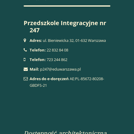
Przedszkole Integracyjne nr
247
Adres:
ul. Bieniewicka 32, 01-632 Warszawa
Telefon:
22 832 84 08
Telefon:
723 244 862
Mail:
p247@eduwarszawa.pl
Adres do e-doręczeń
AE:PL-85672-80208-
GBDFS-21
Dostepność architektoniczna