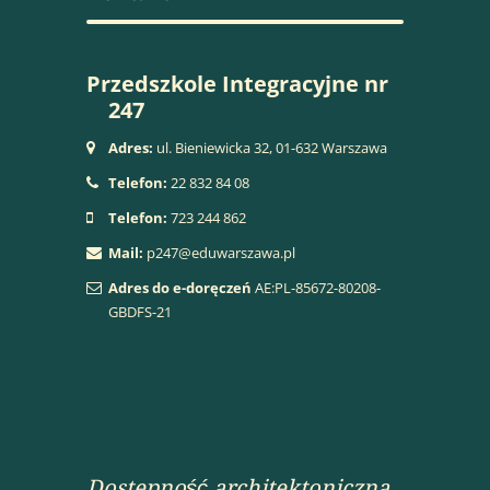
Przedszkole Integracyjne nr
247
Adres:
ul. Bieniewicka 32, 01-632 Warszawa
Telefon:
22 832 84 08
Telefon:
723 244 862
Mail:
p247@eduwarszawa.pl
Adres do e-doręczeń
AE:PL-85672-80208-
GBDFS-21
Dostepność architektoniczna