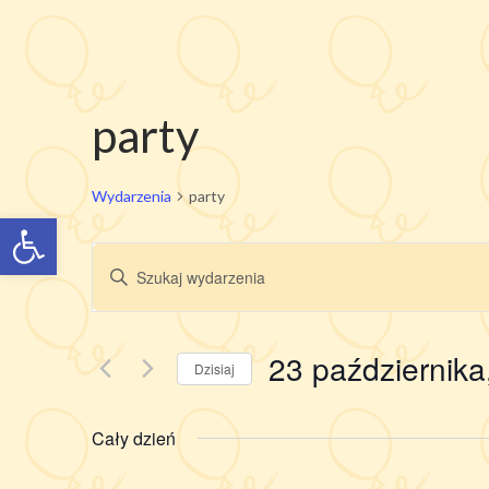
party
Wydarzenia
party
Otwórz pasek narzędzi
Wydarzenia
Wpisz
Nawigacja
słowo
po
kluczowe.
wyszukiwaniu
Szukaj
23 października
i
wg
Dzisiaj
słowa
widokach
kluczowego
Wydarzenia.
Cały dzień