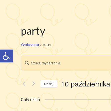
party
Wydarzenia
party
Otwórz pasek narzędzi
Wydarzenia
Wpisz
Nawigacja
słowo
po
kluczowe.
wyszukiwaniu
Szukaj
10 października
i
wg
Dzisiaj
słowa
widokach
kluczowego
Wydarzenia.
Cały dzień