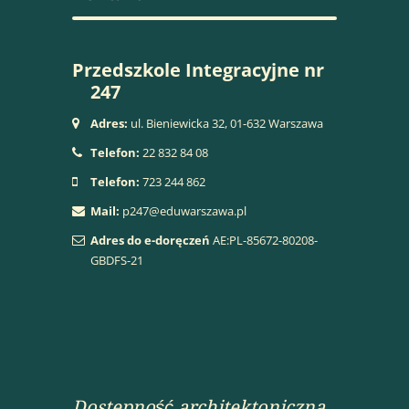
Przedszkole Integracyjne nr
247
Adres:
ul. Bieniewicka 32, 01-632 Warszawa
Telefon:
22 832 84 08
Telefon:
723 244 862
Mail:
p247@eduwarszawa.pl
Adres do e-doręczeń
AE:PL-85672-80208-
GBDFS-21
Dostepność architektoniczna