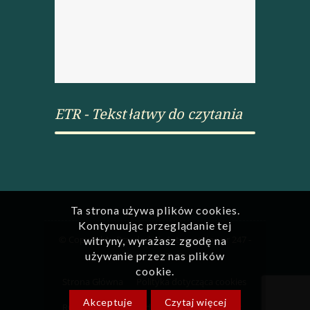
ETR - Tekst łatwy do czytania
Ta strona używa plików cookies.
Kontynuując przeglądanie tej
© Copyright - Przedszkole Integracyjne nr 247 -
witryny, wyrażasz zgodę na
używanie przez nas plików
Webmaster:
DoCom
cookie.
Strona Główna
Polityka dotycząca cookies
Akceptuje
Czytaj więcej
RODO
Deklaracja dostępności
Kontakt